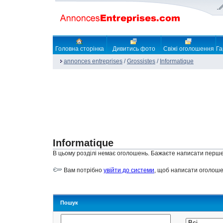
Головна сторінка
Дивитись фото
Свіжі оголошення
Га
annonces entreprises
/
Grossistes
/
Informatique
Informatique
В цьому розділі немає оголошень. Бажаєте написати перш
Вам потрібно
увійти до системи
, щоб написати оголоше
Пошук