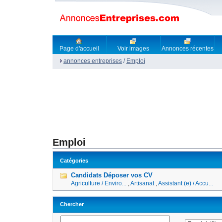
Page d'accueil
Voir images
Annonces récentes
annonces entreprises
/
Emploi
Emploi
Catégories
Candidats Déposer vos CV
Agriculture / Enviro...
,
Artisanat
,
Assistant (e) / Accu...
Chercher